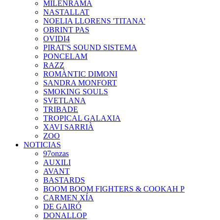
MILENRAMA
NASTALLAT
NOELIA LLORENS 'TITANA'
OBRINT PAS
OVIDI4
PIRAT'S SOUND SISTEMA
PONCELAM
RAZZ
ROMÀNTIC DIMONI
SANDRA MONFORT
SMOKING SOULS
SVETLANA
TRIBADE
TROPICAL GALAXIA
XAVI SARRIÀ
ZOO
NOTICIAS
97onzas
AUXILI
AVANT
BASTARDS
BOOM BOOM FIGHTERS & COOKAH P
CARMEN XÍA
DE GAIRÓ
DONALLOP