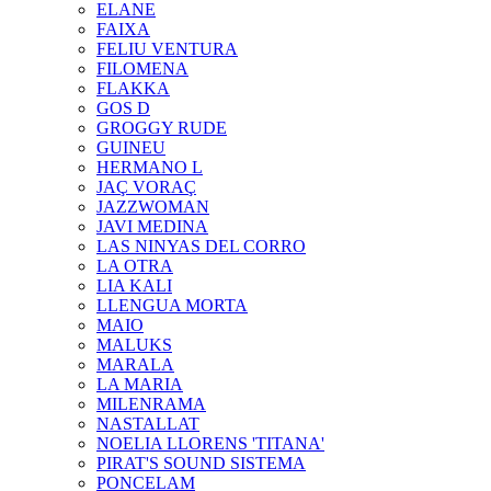
ELANE
FAIXA
FELIU VENTURA
FILOMENA
FLAKKA
GOS D
GROGGY RUDE
GUINEU
HERMANO L
JAÇ VORAÇ
JAZZWOMAN
JAVI MEDINA
LAS NINYAS DEL CORRO
LA OTRA
LIA KALI
LLENGUA MORTA
MAIO
MALUKS
MARALA
LA MARIA
MILENRAMA
NASTALLAT
NOELIA LLORENS 'TITANA'
PIRAT'S SOUND SISTEMA
PONCELAM