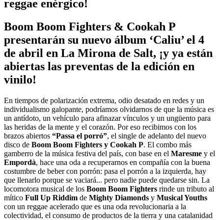
reggae enérgico!
Boom Boom Fighters & Cookah P
presentarán su nuevo álbum ‘Caliu’ el 4
de abril en La Mirona de Salt, ¡y ya están
abiertas las preventas de la edición en
vinilo!
En tiempos de polarización extrema, odio desatado en redes y un
individualismo galopante, podríamos olvidarnos de que la música es
un antídoto, un vehículo para afinazar vínculos y un ungüento para
las heridas de la mente y el corazón. Por eso recibimos con los
brazos abiertos
“Passa el porró”
, el single de adelanto del nuevo
disco de
Boom Boom Fighters y Cookah P
. El combo más
gamberro de la música festiva del país, con base en el
Maresme
y el
Empordà
, hace una oda a recuperarnos en compañía con la buena
costumbre de beber con porrón: pasa el porrón a la izquierda, hay
que llenarlo porque se vaciará... pero nadie puede quedarse sin. La
locomotora musical de los
Boom Boom Fighters
rinde un tributo al
mítico
Full Up Riddim
de
Mighty Diamonds
y
Musical Youths
con un reggae acelerado que es una oda revolucionaria a la
colectividad, el consumo de productos de la tierra y una catalanidad