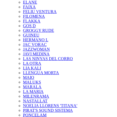
ELANE
FAIXA
FELIU VENTURA
FILOMENA
FLAKKA
GOS D
GROGGY RUDE
GUINEU
HERMANO L
JAÇ VORAÇ
JAZZWOMAN
JAVI MEDINA
LAS NINYAS DEL CORRO
LA OTRA
LIA KALI
LLENGUA MORTA
MAIO
MALUKS
MARALA
LA MARIA
MILENRAMA
NASTALLAT
NOELIA LLORENS 'TITANA'
PIRAT'S SOUND SISTEMA
PONCELAM