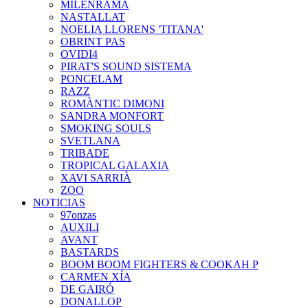
MILENRAMA
NASTALLAT
NOELIA LLORENS 'TITANA'
OBRINT PAS
OVIDI4
PIRAT'S SOUND SISTEMA
PONCELAM
RAZZ
ROMÀNTIC DIMONI
SANDRA MONFORT
SMOKING SOULS
SVETLANA
TRIBADE
TROPICAL GALAXIA
XAVI SARRIÀ
ZOO
NOTICIAS
97onzas
AUXILI
AVANT
BASTARDS
BOOM BOOM FIGHTERS & COOKAH P
CARMEN XÍA
DE GAIRÓ
DONALLOP