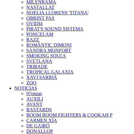
MILENRAMA
NASTALLAT
NOELIA LLORENS 'TITANA'
OBRINT PAS
OVIDI4
PIRAT'S SOUND SISTEMA
PONCELAM
RAZZ
ROMÀNTIC DIMONI
SANDRA MONFORT
SMOKING SOULS
SVETLANA
TRIBADE
TROPICAL GALAXIA
XAVI SARRIÀ
ZOO
NOTICIAS
97onzas
AUXILI
AVANT
BASTARDS
BOOM BOOM FIGHTERS & COOKAH P
CARMEN XÍA
DE GAIRÓ
DONALLOP