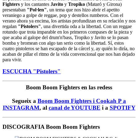
Fighters
y los cantantes
Javito
y
Tropiko
(Mataró y Girona)
presentaban
"Pol·len"
, un tema que nos hizo abrir el apetito
veraniego a golpe de reggae, pop y destellos rumberos. Con el
verano ahora ya encima, los artistas profundizan en su relación y nos
regalan
"Pistolers"
, una divertida oda a la libertad. Con un reggae
rotundo que trota imparable en los primeros compases de la pieza y
que acaba al galope del drum'n'bass, Tropiko y Javito se lo pasan
bomba y bromean con algo tan serio como la libertad. Sí, estos
cuatro pistoleros se han escapado de la cárcel y, ay quién lo diría, no
acaban de pillar el ritmo de la vida convencional que nos han dejado
para vivir.
ESCUCHA "Pistolers"
Boom Boom Fighters en las redess
Segueix a
Boom Boom Fighters i Cookah P a
INSTAGRAM
, al
canal de YOUTUBE
i a
SPOTIFY
DISCOGRAFIA Boom Boom Fighters