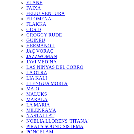
ELANE
FAIXA
FELIU VENTURA
FILOMENA
FLAKKA
GOS D
GROGGY RUDE
GUINEU
HERMANO L
JAÇ VORAÇ
JAZZWOMAN
JAVI MEDINA
LAS NINYAS DEL CORRO
LA OTRA
LIA KALI
LLENGUA MORTA
MAIO
MALUKS
MARALA
LA MARIA
MILENRAMA
NASTALLAT
NOELIA LLORENS 'TITANA'
PIRAT'S SOUND SISTEMA
PONCELAM