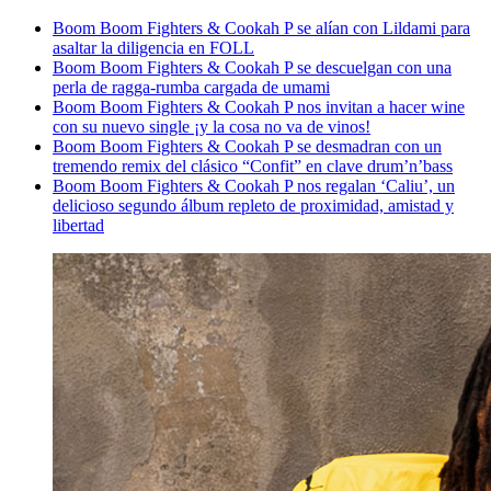
Boom Boom Fighters & Cookah P se alían con Lildami para
asaltar la diligencia en FOLL
Boom Boom Fighters & Cookah P se descuelgan con una
perla de ragga-rumba cargada de umami
Boom Boom Fighters & Cookah P nos invitan a hacer wine
con su nuevo single ¡y la cosa no va de vinos!
Boom Boom Fighters & Cookah P se desmadran con un
tremendo remix del clásico “Confit” en clave drum’n’bass
Boom Boom Fighters & Cookah P nos regalan ‘Caliu’, un
delicioso segundo álbum repleto de proximidad, amistad y
libertad