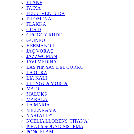
ELANE
FAIXA
FELIU VENTURA
FILOMENA
FLAKKA
GOS D
GROGGY RUDE
GUINEU
HERMANO L
JAÇ VORAÇ
JAZZWOMAN
JAVI MEDINA
LAS NINYAS DEL CORRO
LA OTRA
LIA KALI
LLENGUA MORTA
MAIO
MALUKS
MARALA
LA MARIA
MILENRAMA
NASTALLAT
NOELIA LLORENS 'TITANA'
PIRAT'S SOUND SISTEMA
PONCELAM