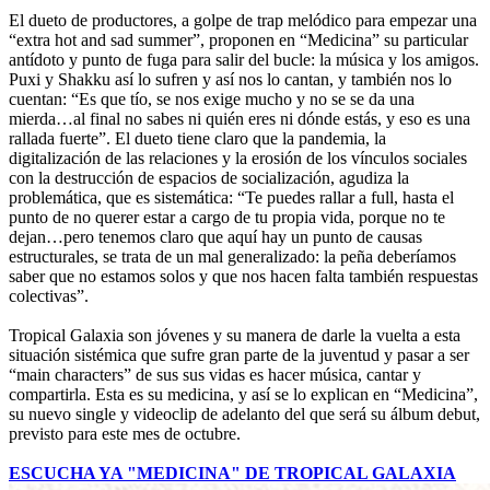
El dueto de productores, a golpe de trap melódico para empezar una
“extra hot and sad summer”, proponen en “Medicina” su particular
antídoto y punto de fuga para salir del bucle: la música y los amigos.
Puxi y Shakku así lo sufren y así nos lo cantan, y también nos lo
cuentan: “Es que tío, se nos exige mucho y no se se da una
mierda…al final no sabes ni quién eres ni dónde estás, y eso es una
rallada fuerte”. El dueto tiene claro que la pandemia, la
digitalización de las relaciones y la erosión de los vínculos sociales
con la destrucción de espacios de socialización, agudiza la
problemática, que es sistemática: “Te puedes rallar a full, hasta el
punto de no querer estar a cargo de tu propia vida, porque no te
dejan…pero tenemos claro que aquí hay un punto de causas
estructurales, se trata de un mal generalizado: la peña deberíamos
saber que no estamos solos y que nos hacen falta también respuestas
colectivas”.
Tropical Galaxia son jóvenes y su manera de darle la vuelta a esta
situación sistémica que sufre gran parte de la juventud y pasar a ser
“main characters” de sus sus vidas es hacer música, cantar y
compartirla. Esta es su medicina, y así se lo explican en “Medicina”,
su nuevo single y videoclip de adelanto del que será su álbum debut,
previsto para este mes de octubre.
ESCUCHA YA "MEDICINA" DE TROPICAL GALAXIA