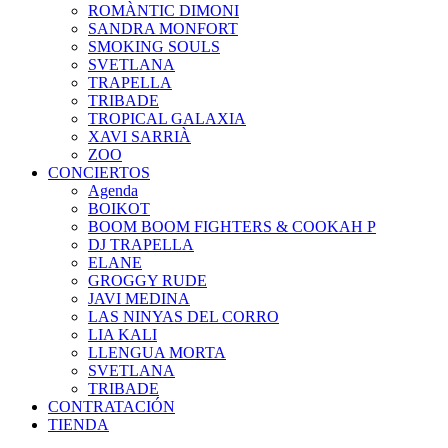
ROMÀNTIC DIMONI
SANDRA MONFORT
SMOKING SOULS
SVETLANA
TRAPELLA
TRIBADE
TROPICAL GALAXIA
XAVI SARRIÀ
ZOO
CONCIERTOS
Agenda
BOIKOT
BOOM BOOM FIGHTERS & COOKAH P
DJ TRAPELLA
ELANE
GROGGY RUDE
JAVI MEDINA
LAS NINYAS DEL CORRO
LIA KALI
LLENGUA MORTA
SVETLANA
TRIBADE
CONTRATACIÓN
TIENDA