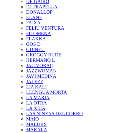
DE GAIRÓ
DJ TRAPELLA
DONALLOP
ELANE
FAIXA
FELIU VENTURA
FILOMENA
FLAKKA
GOS D
GUINEU
GROGGY RUDE
HERMANO L
JAÇ VORAÇ
JAZZWOMAN
JAVI MEDINA
JALEZZ
LIA KALI
LLENGUA MORTA
LA MARIA
LA OTRA
LA XICA
LAS NINYAS DEL CORRO
MAIO
MALUKS
MARALA