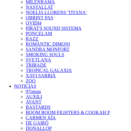
MILENRAMA
NASTALLAT
NOELIA LLORENS 'TITANA'
OBRINT PAS
OVIDI4
PIRAT'S SOUND SISTEMA
PONCELAM
RAZZ
ROMÀNTIC DIMONI
SANDRA MONFORT
SMOKING SOULS
SVETLANA
TRIBADE
TROPICAL GALAXIA
XAVI SARRIÀ
ZOO
NOTICIAS
97onzas
AUXILI
AVANT
BASTARDS
BOOM BOOM FIGHTERS & COOKAH P
CARMEN XÍA
DE GAIRÓ
DONALLOP