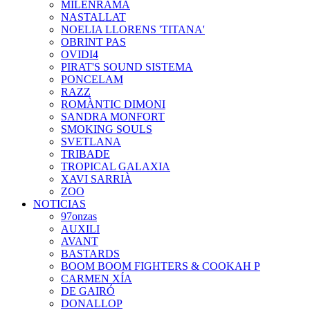
MILENRAMA
NASTALLAT
NOELIA LLORENS 'TITANA'
OBRINT PAS
OVIDI4
PIRAT'S SOUND SISTEMA
PONCELAM
RAZZ
ROMÀNTIC DIMONI
SANDRA MONFORT
SMOKING SOULS
SVETLANA
TRIBADE
TROPICAL GALAXIA
XAVI SARRIÀ
ZOO
NOTICIAS
97onzas
AUXILI
AVANT
BASTARDS
BOOM BOOM FIGHTERS & COOKAH P
CARMEN XÍA
DE GAIRÓ
DONALLOP