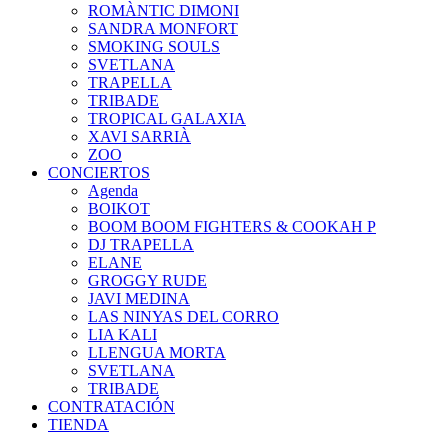
ROMÀNTIC DIMONI
SANDRA MONFORT
SMOKING SOULS
SVETLANA
TRAPELLA
TRIBADE
TROPICAL GALAXIA
XAVI SARRIÀ
ZOO
CONCIERTOS
Agenda
BOIKOT
BOOM BOOM FIGHTERS & COOKAH P
DJ TRAPELLA
ELANE
GROGGY RUDE
JAVI MEDINA
LAS NINYAS DEL CORRO
LIA KALI
LLENGUA MORTA
SVETLANA
TRIBADE
CONTRATACIÓN
TIENDA