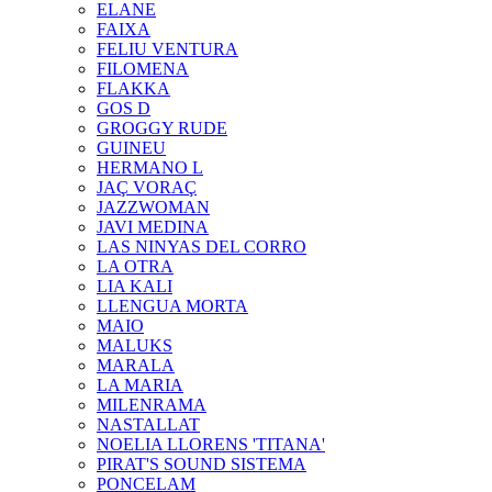
ELANE
FAIXA
FELIU VENTURA
FILOMENA
FLAKKA
GOS D
GROGGY RUDE
GUINEU
HERMANO L
JAÇ VORAÇ
JAZZWOMAN
JAVI MEDINA
LAS NINYAS DEL CORRO
LA OTRA
LIA KALI
LLENGUA MORTA
MAIO
MALUKS
MARALA
LA MARIA
MILENRAMA
NASTALLAT
NOELIA LLORENS 'TITANA'
PIRAT'S SOUND SISTEMA
PONCELAM