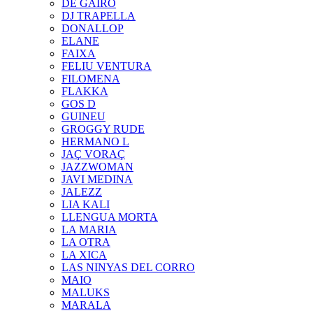
DE GAIRÓ
DJ TRAPELLA
DONALLOP
ELANE
FAIXA
FELIU VENTURA
FILOMENA
FLAKKA
GOS D
GUINEU
GROGGY RUDE
HERMANO L
JAÇ VORAÇ
JAZZWOMAN
JAVI MEDINA
JALEZZ
LIA KALI
LLENGUA MORTA
LA MARIA
LA OTRA
LA XICA
LAS NINYAS DEL CORRO
MAIO
MALUKS
MARALA