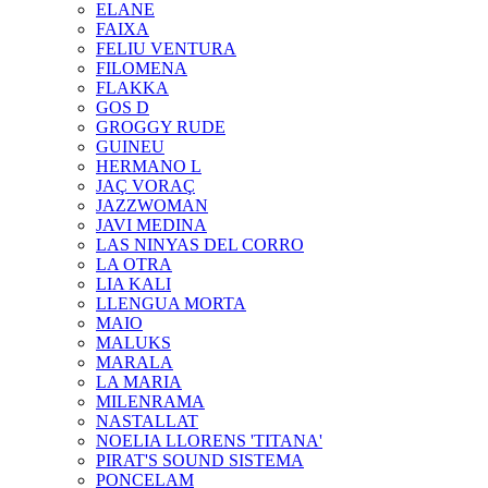
ELANE
FAIXA
FELIU VENTURA
FILOMENA
FLAKKA
GOS D
GROGGY RUDE
GUINEU
HERMANO L
JAÇ VORAÇ
JAZZWOMAN
JAVI MEDINA
LAS NINYAS DEL CORRO
LA OTRA
LIA KALI
LLENGUA MORTA
MAIO
MALUKS
MARALA
LA MARIA
MILENRAMA
NASTALLAT
NOELIA LLORENS 'TITANA'
PIRAT'S SOUND SISTEMA
PONCELAM