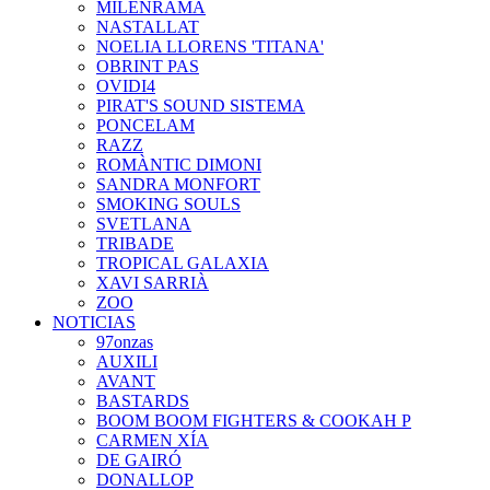
MILENRAMA
NASTALLAT
NOELIA LLORENS 'TITANA'
OBRINT PAS
OVIDI4
PIRAT'S SOUND SISTEMA
PONCELAM
RAZZ
ROMÀNTIC DIMONI
SANDRA MONFORT
SMOKING SOULS
SVETLANA
TRIBADE
TROPICAL GALAXIA
XAVI SARRIÀ
ZOO
NOTICIAS
97onzas
AUXILI
AVANT
BASTARDS
BOOM BOOM FIGHTERS & COOKAH P
CARMEN XÍA
DE GAIRÓ
DONALLOP