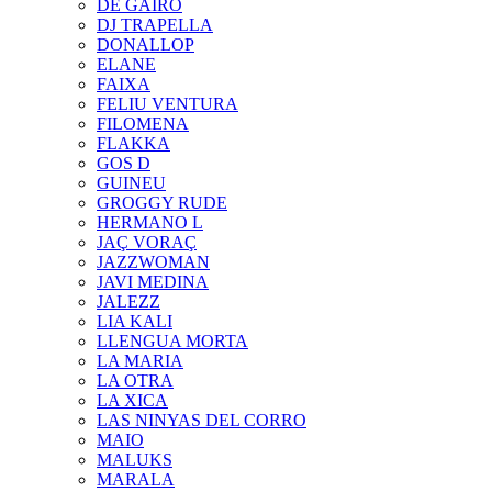
DE GAIRÓ
DJ TRAPELLA
DONALLOP
ELANE
FAIXA
FELIU VENTURA
FILOMENA
FLAKKA
GOS D
GUINEU
GROGGY RUDE
HERMANO L
JAÇ VORAÇ
JAZZWOMAN
JAVI MEDINA
JALEZZ
LIA KALI
LLENGUA MORTA
LA MARIA
LA OTRA
LA XICA
LAS NINYAS DEL CORRO
MAIO
MALUKS
MARALA