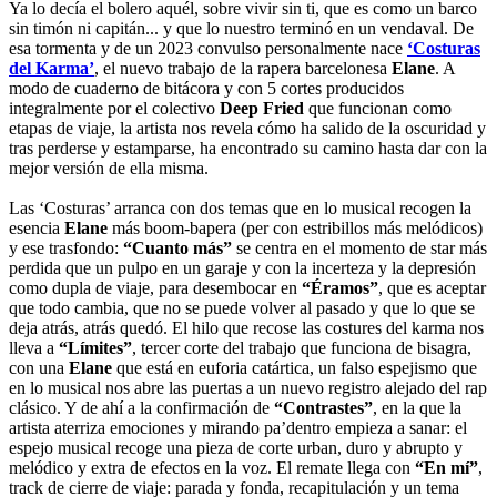
Ya lo decía el bolero aquél, sobre vivir sin ti, que es como un barco
sin timón ni capitán... y que lo nuestro terminó en un vendaval. De
esa tormenta y de un 2023 convulso personalmente nace
‘Costuras
del Karma’
, el nuevo trabajo de la rapera barcelonesa
Elane
. A
modo de cuaderno de bitácora y con 5 cortes producidos
integralmente por el colectivo
Deep Fried
que funcionan como
etapas de viaje, la artista nos revela cómo ha salido de la oscuridad y
tras perderse y estamparse, ha encontrado su camino hasta dar con la
mejor versión de ella misma.
Las ‘Costuras’ arranca con dos temas que en lo musical recogen la
esencia
Elane
más boom-bapera (per con estribillos más melódicos)
y ese trasfondo:
“Cuanto más”
se centra en el momento de star más
perdida que un pulpo en un garaje y con la incerteza y la depresión
como dupla de viaje, para desembocar en
“Éramos”
, que es aceptar
que todo cambia, que no se puede volver al pasado y que lo que se
deja atrás, atrás quedó. El hilo que recose las costures del karma nos
lleva a
“Límites”
, tercer corte del trabajo que funciona de bisagra,
con una
Elane
que está en euforia catártica, un falso espejismo que
en lo musical nos abre las puertas a un nuevo registro alejado del rap
clásico. Y de ahí a la confirmación de
“Contrastes”
, en la que la
artista aterriza emociones y mirando pa’dentro empieza a sanar: el
espejo musical recoge una pieza de corte urban, duro y abrupto y
melódico y extra de efectos en la voz. El remate llega con
“En mí”
,
track de cierre de viaje: parada y fonda, recapitulación y un tema