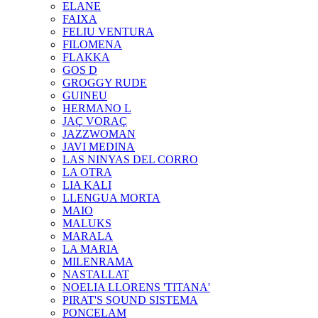
ELANE
FAIXA
FELIU VENTURA
FILOMENA
FLAKKA
GOS D
GROGGY RUDE
GUINEU
HERMANO L
JAÇ VORAÇ
JAZZWOMAN
JAVI MEDINA
LAS NINYAS DEL CORRO
LA OTRA
LIA KALI
LLENGUA MORTA
MAIO
MALUKS
MARALA
LA MARIA
MILENRAMA
NASTALLAT
NOELIA LLORENS 'TITANA'
PIRAT'S SOUND SISTEMA
PONCELAM