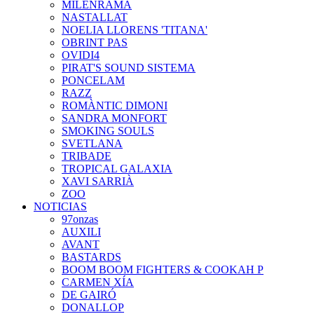
MILENRAMA
NASTALLAT
NOELIA LLORENS 'TITANA'
OBRINT PAS
OVIDI4
PIRAT'S SOUND SISTEMA
PONCELAM
RAZZ
ROMÀNTIC DIMONI
SANDRA MONFORT
SMOKING SOULS
SVETLANA
TRIBADE
TROPICAL GALAXIA
XAVI SARRIÀ
ZOO
NOTICIAS
97onzas
AUXILI
AVANT
BASTARDS
BOOM BOOM FIGHTERS & COOKAH P
CARMEN XÍA
DE GAIRÓ
DONALLOP