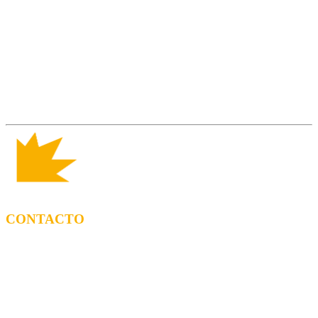
CONTACTO
CONTRATACIÓN
Tel: (+34) 615 27 69 02 contractacio@ppf.cat
ADMINISTRACIÓN Y TIENDA
Tel.: (+34) 93 878 74 80 comandes@ppf.cat