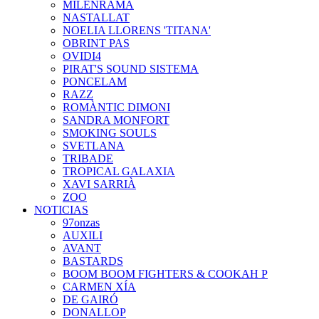
MILENRAMA
NASTALLAT
NOELIA LLORENS 'TITANA'
OBRINT PAS
OVIDI4
PIRAT'S SOUND SISTEMA
PONCELAM
RAZZ
ROMÀNTIC DIMONI
SANDRA MONFORT
SMOKING SOULS
SVETLANA
TRIBADE
TROPICAL GALAXIA
XAVI SARRIÀ
ZOO
NOTICIAS
97onzas
AUXILI
AVANT
BASTARDS
BOOM BOOM FIGHTERS & COOKAH P
CARMEN XÍA
DE GAIRÓ
DONALLOP