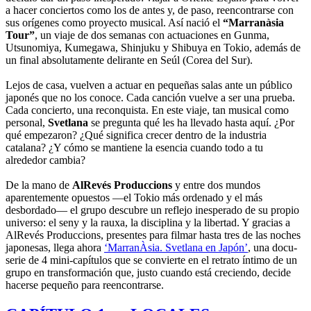
a hacer conciertos como los de antes y, de paso, reencontrarse con
sus orígenes como proyecto musical. Así nació el
“Marranàsia
Tour”
, un viaje de dos semanas con actuaciones en Gunma,
Utsunomiya, Kumegawa, Shinjuku y Shibuya en Tokio, además de
un final absolutamente delirante en Seúl (Corea del Sur).
Lejos de casa, vuelven a actuar en pequeñas salas ante un público
japonés que no los conoce. Cada canción vuelve a ser una prueba.
Cada concierto, una reconquista. En este viaje, tan musical como
personal,
Svetlana
se pregunta qué les ha llevado hasta aquí. ¿Por
qué empezaron? ¿Qué significa crecer dentro de la industria
catalana? ¿Y cómo se mantiene la esencia cuando todo a tu
alrededor cambia?
De la mano de
AlRevés Produccions
y entre dos mundos
aparentemente opuestos —el Tokio más ordenado y el más
desbordado— el grupo descubre un reflejo inesperado de su propio
universo: el seny y la rauxa, la disciplina y la libertad. Y gracias a
AlRevés Produccions, presentes para filmar hasta tres de las noches
japonesas, llega ahora
‘MarranÀsia. Svetlana en Japón’
, una docu-
serie de 4 mini-capítulos que se convierte en el retrato íntimo de un
grupo en transformación que, justo cuando está creciendo, decide
hacerse pequeño para reencontrarse.