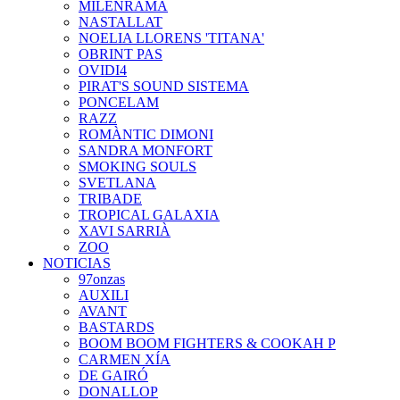
MILENRAMA
NASTALLAT
NOELIA LLORENS 'TITANA'
OBRINT PAS
OVIDI4
PIRAT'S SOUND SISTEMA
PONCELAM
RAZZ
ROMÀNTIC DIMONI
SANDRA MONFORT
SMOKING SOULS
SVETLANA
TRIBADE
TROPICAL GALAXIA
XAVI SARRIÀ
ZOO
NOTICIAS
97onzas
AUXILI
AVANT
BASTARDS
BOOM BOOM FIGHTERS & COOKAH P
CARMEN XÍA
DE GAIRÓ
DONALLOP