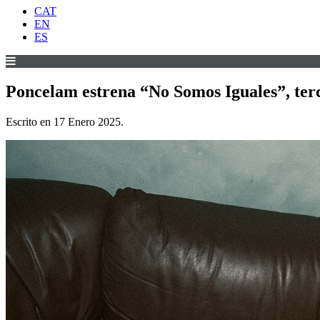
CAT
EN
ES
Poncelam estrena “No Somos Iguales”, terc
Escrito en
17 Enero 2025
.