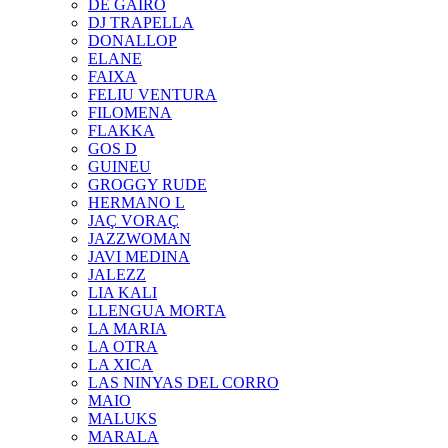
DE GAIRÓ
DJ TRAPELLA
DONALLOP
ELANE
FAIXA
FELIU VENTURA
FILOMENA
FLAKKA
GOS D
GUINEU
GROGGY RUDE
HERMANO L
JAÇ VORAÇ
JAZZWOMAN
JAVI MEDINA
JALEZZ
LIA KALI
LLENGUA MORTA
LA MARIA
LA OTRA
LA XICA
LAS NINYAS DEL CORRO
MAIO
MALUKS
MARALA