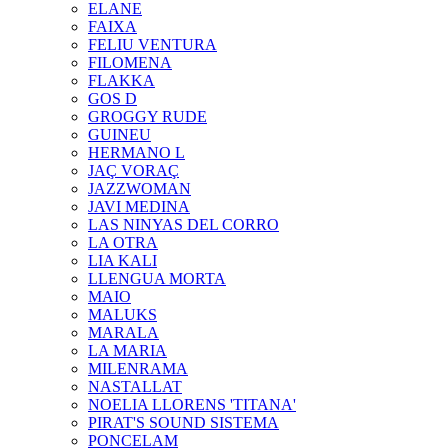
ELANE
FAIXA
FELIU VENTURA
FILOMENA
FLAKKA
GOS D
GROGGY RUDE
GUINEU
HERMANO L
JAÇ VORAÇ
JAZZWOMAN
JAVI MEDINA
LAS NINYAS DEL CORRO
LA OTRA
LIA KALI
LLENGUA MORTA
MAIO
MALUKS
MARALA
LA MARIA
MILENRAMA
NASTALLAT
NOELIA LLORENS 'TITANA'
PIRAT'S SOUND SISTEMA
PONCELAM