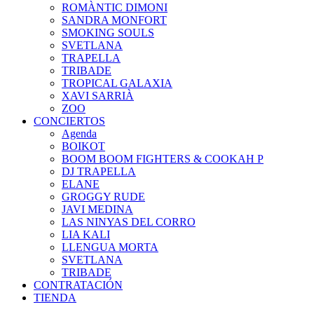
ROMÀNTIC DIMONI
SANDRA MONFORT
SMOKING SOULS
SVETLANA
TRAPELLA
TRIBADE
TROPICAL GALAXIA
XAVI SARRIÀ
ZOO
CONCIERTOS
Agenda
BOIKOT
BOOM BOOM FIGHTERS & COOKAH P
DJ TRAPELLA
ELANE
GROGGY RUDE
JAVI MEDINA
LAS NINYAS DEL CORRO
LIA KALI
LLENGUA MORTA
SVETLANA
TRIBADE
CONTRATACIÓN
TIENDA