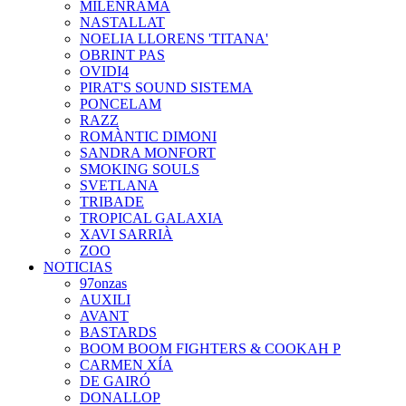
MILENRAMA
NASTALLAT
NOELIA LLORENS 'TITANA'
OBRINT PAS
OVIDI4
PIRAT'S SOUND SISTEMA
PONCELAM
RAZZ
ROMÀNTIC DIMONI
SANDRA MONFORT
SMOKING SOULS
SVETLANA
TRIBADE
TROPICAL GALAXIA
XAVI SARRIÀ
ZOO
NOTICIAS
97onzas
AUXILI
AVANT
BASTARDS
BOOM BOOM FIGHTERS & COOKAH P
CARMEN XÍA
DE GAIRÓ
DONALLOP