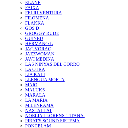
ELANE
FAIXA
FELIU VENTURA
FILOMENA
FLAKKA
GOS D
GROGGY RUDE
GUINEU
HERMANO L
JAÇ VORAÇ
JAZZWOMAN
JAVI MEDINA
LAS NINYAS DEL CORRO
LA OTRA
LIA KALI
LLENGUA MORTA
MAIO
MALUKS
MARALA
LA MARIA
MILENRAMA
NASTALLAT
NOELIA LLORENS 'TITANA'
PIRAT'S SOUND SISTEMA
PONCELAM