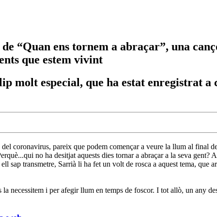
ó de “Quan ens tornem a abraçar”, una cançó
nts que estem vivint
 molt especial, que ha estat enregistrat a 
 del coronavirus, pareix que podem començar a veure la llum al final de
rquè...qui no ha desitjat aquests dies tornar a abraçar a la seva gent? A
s ell sap transmetre, Sarrià li ha fet un volt de rosca a aquest tema, qu
 la necessitem i per afegir llum en temps de foscor. I tot allò, un any