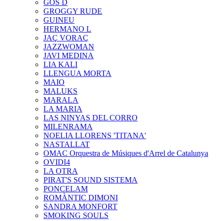
GOS D
GROGGY RUDE
GUINEU
HERMANO L
JAÇ VORAÇ
JAZZWOMAN
JAVI MEDINA
LIA KALI
LLENGUA MORTA
MAIO
MALUKS
MARALA
LA MARIA
LAS NINYAS DEL CORRO
MILENRAMA
NOELIA LLORENS 'TITANA'
NASTALLAT
OMAC Orquestra de Músiques d'Arrel de Catalunya
OVIDI4
LA OTRA
PIRAT'S SOUND SISTEMA
PONCELAM
ROMÀNTIC DIMONI
SANDRA MONFORT
SMOKING SOULS