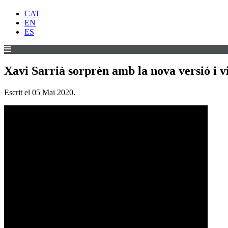
CAT
EN
ES
Xavi Sarrià sorprèn amb la nova versió i v
Escrit el
05 Mai 2020
.