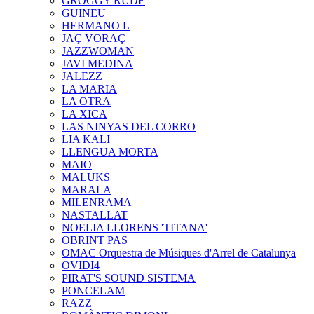
GROGGY RUDE
GUINEU
HERMANO L
JAÇ VORAÇ
JAZZWOMAN
JAVI MEDINA
JALEZZ
LA MARIA
LA OTRA
LA XICA
LAS NINYAS DEL CORRO
LIA KALI
LLENGUA MORTA
MAIO
MALUKS
MARALA
MILENRAMA
NASTALLAT
NOELIA LLORENS 'TITANA'
OBRINT PAS
OMAC Orquestra de Músiques d'Arrel de Catalunya
OVIDI4
PIRAT'S SOUND SISTEMA
PONCELAM
RAZZ