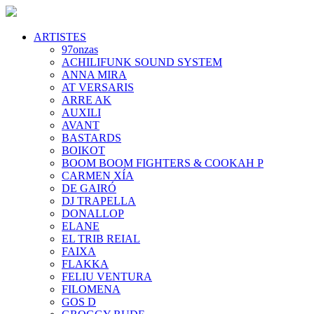
ARTISTES
97onzas
ACHILIFUNK SOUND SYSTEM
ANNA MIRA
AT VERSARIS
ARRE AK
AUXILI
AVANT
BASTARDS
BOIKOT
BOOM BOOM FIGHTERS & COOKAH P
CARMEN XÍA
DE GAIRÓ
DJ TRAPELLA
DONALLOP
ELANE
EL TRIB REIAL
FAIXA
FLAKKA
FELIU VENTURA
FILOMENA
GOS D