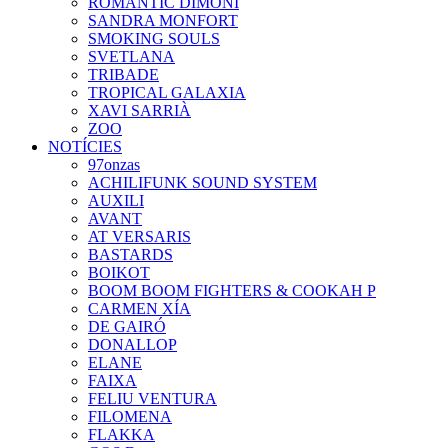
ROMÀNTIC DIMONI
SANDRA MONFORT
SMOKING SOULS
SVETLANA
TRIBADE
TROPICAL GALAXIA
XAVI SARRIÀ
ZOO
NOTÍCIES
97onzas
ACHILIFUNK SOUND SYSTEM
AUXILI
AVANT
AT VERSARIS
BASTARDS
BOIKOT
BOOM BOOM FIGHTERS & COOKAH P
CARMEN XÍA
DE GAIRÓ
DONALLOP
ELANE
FAIXA
FELIU VENTURA
FILOMENA
FLAKKA