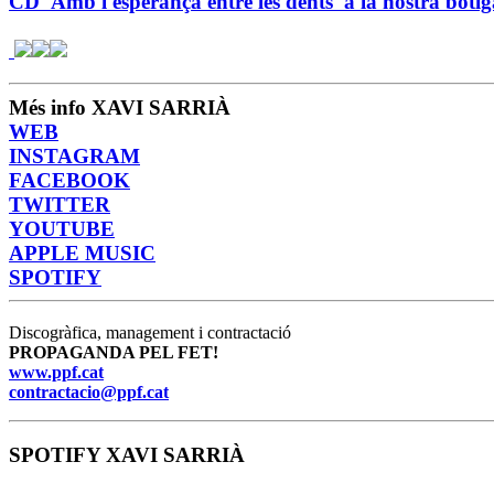
CD 'Amb l'esperança entre les dents' a la nostra boti
Més info XAVI SARRIÀ
WEB
INSTAGRAM
FACEBOOK
TWITTER
YOUTUBE
APPLE MUSIC
SPOTIFY
Discogràfica, management i contractació
PROPAGANDA PEL FET!
www.ppf.cat
contractacio@ppf.cat
SPOTIFY XAVI SARRIÀ