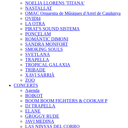
NOELIA LLORENS 'TITANA'
NASTALLAT
OMAC Orquestra de Músiques d'Arrel de Catalunya
OVIDI4
LA OTRA
PIRAT'S SOUND SISTEMA
PONCELAM
ROMÀNTIC DIMONI
SANDRA MONFORT
SMOKING SOULS
SVETLANA
TRAPELLA
TROPICAL GALAXIA
TRIBADE
XAVI SARRIÀ
ZOO
CONCERTS
Agenda
BOIKOT
BOOM BOOM FIGHTERS & COOKAH P
DJ TRAPELLA
ELANE
GROGGY RUDE
JAVI MEDINA
LAS NINYAS DEL CORRO