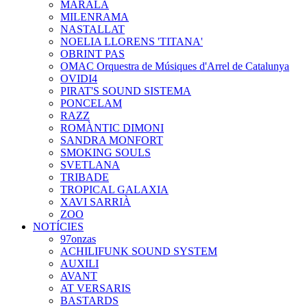
MARALA
MILENRAMA
NASTALLAT
NOELIA LLORENS 'TITANA'
OBRINT PAS
OMAC Orquestra de Músiques d'Arrel de Catalunya
OVIDI4
PIRAT'S SOUND SISTEMA
PONCELAM
RAZZ
ROMÀNTIC DIMONI
SANDRA MONFORT
SMOKING SOULS
SVETLANA
TRIBADE
TROPICAL GALAXIA
XAVI SARRIÀ
ZOO
NOTÍCIES
97onzas
ACHILIFUNK SOUND SYSTEM
AUXILI
AVANT
AT VERSARIS
BASTARDS