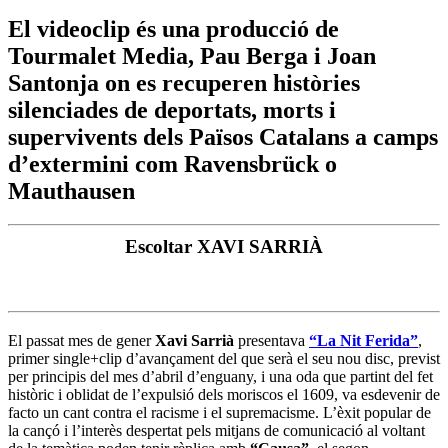
El videoclip és una producció de
Tourmalet Media, Pau Berga i Joan
Santonja on es recuperen històries
silenciades de deportats, morts i
supervivents dels Països Catalans a camps
d’extermini com Ravensbrück o
Mauthausen
Escoltar XAVI SARRIÀ
El passat mes de gener
Xavi Sarrià
presentava
“La Nit Ferida”
,
primer single+clip d’avançament del que serà el seu nou disc, previst
per principis del mes d’abril d’enguany, i una oda que partint del fet
històric i oblidat de l’expulsió dels moriscos el 1609, va esdevenir de
facto un cant contra el racisme i el supremacisme. L’èxit popular de
la cançó i l’interès despertat pels mitjans de comunicació al voltant