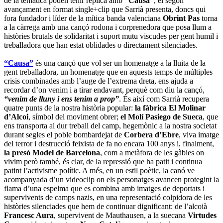
de la temàtica poden tenir rèplica amb
“Causa”
, el segon
avançament en format single+clip que Sarrià presenta, doncs qui
fora fundador i líder de la mítica banda valenciana
Obrint Pas
torna
a la càrrega amb una cançó rodona i corprenedora que posa llum a
històries brutals de solidaritat i suport mutu viscudes per gent humil i
treballadora que han estat oblidades o directament silenciades.
“Causa”
és una cançó que vol ser un homenatge a la lluita de la
gent treballadora, un homenatge que en aquests temps de múltiples
crisis combinades amb l’auge de l’extrema dreta, ens ajuda a
recordar d’on venim i a tirar endavant, perquè com diu la cançó,
“venim de lluny i ens tenim a prop”
. És així com Sarrià recupera
quatre punts de la nostra història popular:
la fàbrica El Molinar
d’Alcoi
, símbol del moviment obrer;
el Molí Pasiego de Sueca
, que
ens transporta al dur treball del camp, hegemònic a la nostra societat
durant segles el poble bombardejat de
Corbera d’Ebre
, viva imatge
del terror i destrucció feixista de fa no encara 100 anys i, finalment,
la presó Model de Barcelona
, com a metàfora de les gàbies on
vivim però també, és clar, de la repressió que ha patit i continua
patint l’activisme polític. A més, en un estil poètic, la canó ve
acompanyada d’un videoclip on els personatges avancen protegint la
flama d’una espelma que es combina amb imatges de deportats i
supervivents de camps nazis, en una representació colpidora de les
històries silenciades que hem de continuar dignificant: de l’alcoià
Francesc Aura
, supervivent de Mauthausen, a la suecana
Virtudes