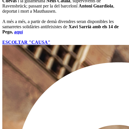
Cuevas
i la guiametana
Neus Català
, supervivents de
Ravensbrück; passant per la del barceloní
Antoni Guardiola
,
deportat i mort a Mauthausen.
A més a més, a partir de demà divendres seran disponibles les
samarretes solidàries antifeixistes de
Xavi Sarrià amb els 14 de
Pego,
aquí
ESCOLTAR "CAUSA"