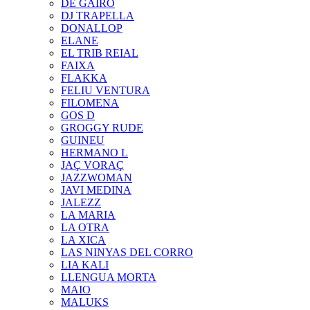
DE GAIRÓ
DJ TRAPELLA
DONALLOP
ELANE
EL TRIB REIAL
FAIXA
FLAKKA
FELIU VENTURA
FILOMENA
GOS D
GROGGY RUDE
GUINEU
HERMANO L
JAÇ VORAÇ
JAZZWOMAN
JAVI MEDINA
JALEZZ
LA MARIA
LA OTRA
LA XICA
LAS NINYAS DEL CORRO
LIA KALI
LLENGUA MORTA
MAIO
MALUKS