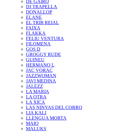
DE GAIRÓ
DJ TRAPELLA
DONALLOP
ELANE
EL TRIB REIAL
FAIXA
FLAKKA
FELIU VENTURA
FILOMENA
GOS D
GROGGY RUDE
GUINEU
HERMANO L
JAÇ VORAÇ
JAZZWOMAN
JAVI MEDINA
JALEZZ
LA MARIA
LA OTRA
LA XICA
LAS NINYAS DEL CORRO
LIA KALI
LLENGUA MORTA
MAIO
MALUKS