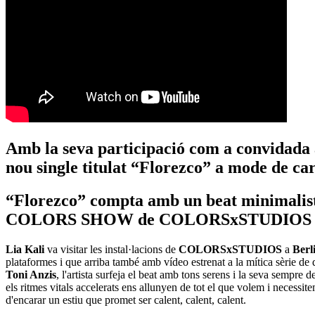
Amb la seva participació com a convidada a
nou single titulat “Florezco” a mode de ca
“Florezco” compta amb un beat minimalista i
COLORS SHOW de COLORSxSTUDIOS
Lia Kali
va visitar les instal·lacions de
COLORSxSTUDIOS
a
Berl
plataformes i que arriba també amb vídeo estrenat a la mítica sèrie de 
Toni Anzis
, l'artista surfeja el beat amb tons serens i la seva sempre
els ritmes vitals accelerats ens allunyen de tot el que volem i necessite
d'encarar un estiu que promet ser calent, calent, calent.