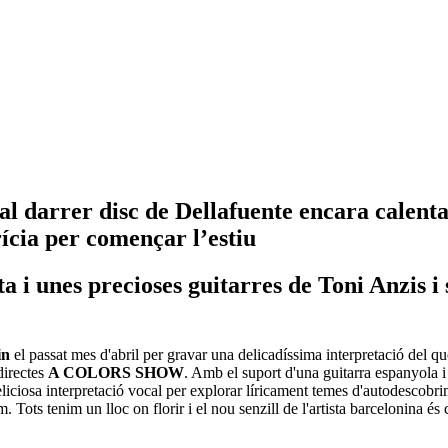
l darrer disc de Dellafuente encara calenta 
rícia per començar l’estiu
 unes precioses guitarres de Toni Anzis i s’
in
el passat mes d'abril per gravar una delicadíssima interpretació del qu
directes
A COLORS SHOW
. Amb el suport d'una guitarra espanyola i
 deliciosa interpretació vocal per explorar líricament temes d'autodescobri
m. Tots tenim un lloc on florir i el nou senzill de l'artista barcelonina é