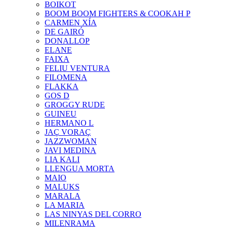
BOIKOT
BOOM BOOM FIGHTERS & COOKAH P
CARMEN XÍA
DE GAIRÓ
DONALLOP
ELANE
FAIXA
FELIU VENTURA
FILOMENA
FLAKKA
GOS D
GROGGY RUDE
GUINEU
HERMANO L
JAÇ VORAÇ
JAZZWOMAN
JAVI MEDINA
LIA KALI
LLENGUA MORTA
MAIO
MALUKS
MARALA
LA MARIA
LAS NINYAS DEL CORRO
MILENRAMA