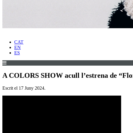
CAT
EN
ES
A COLORS SHOW acull l’estrena de “Florez
Escrit el
17 Juny 2024
.