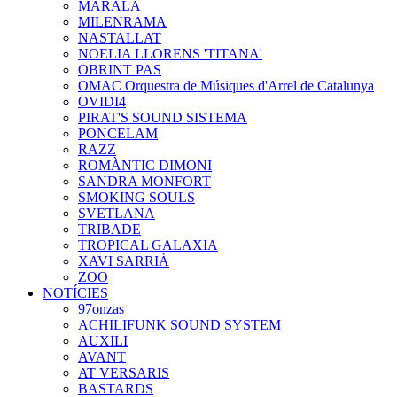
MARALA
MILENRAMA
NASTALLAT
NOELIA LLORENS 'TITANA'
OBRINT PAS
OMAC Orquestra de Músiques d'Arrel de Catalunya
OVIDI4
PIRAT'S SOUND SISTEMA
PONCELAM
RAZZ
ROMÀNTIC DIMONI
SANDRA MONFORT
SMOKING SOULS
SVETLANA
TRIBADE
TROPICAL GALAXIA
XAVI SARRIÀ
ZOO
NOTÍCIES
97onzas
ACHILIFUNK SOUND SYSTEM
AUXILI
AVANT
AT VERSARIS
BASTARDS