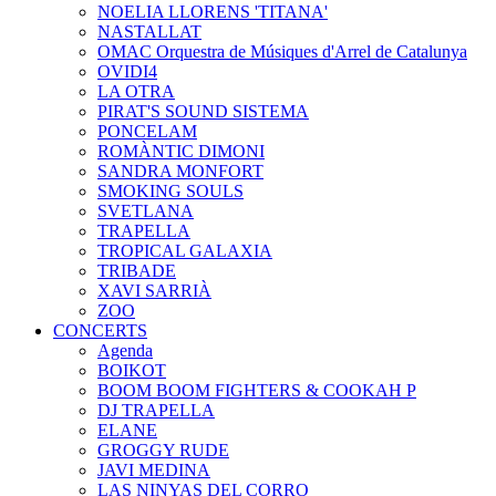
NOELIA LLORENS 'TITANA'
NASTALLAT
OMAC Orquestra de Músiques d'Arrel de Catalunya
OVIDI4
LA OTRA
PIRAT'S SOUND SISTEMA
PONCELAM
ROMÀNTIC DIMONI
SANDRA MONFORT
SMOKING SOULS
SVETLANA
TRAPELLA
TROPICAL GALAXIA
TRIBADE
XAVI SARRIÀ
ZOO
CONCERTS
Agenda
BOIKOT
BOOM BOOM FIGHTERS & COOKAH P
DJ TRAPELLA
ELANE
GROGGY RUDE
JAVI MEDINA
LAS NINYAS DEL CORRO