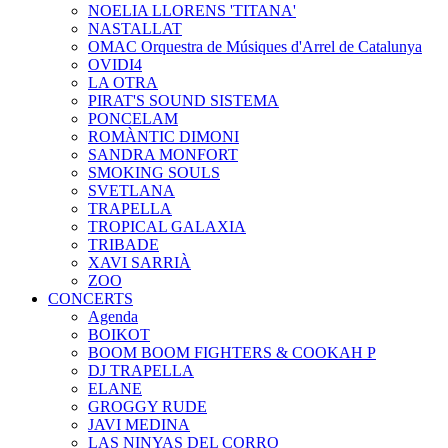
NOELIA LLORENS 'TITANA'
NASTALLAT
OMAC Orquestra de Músiques d'Arrel de Catalunya
OVIDI4
LA OTRA
PIRAT'S SOUND SISTEMA
PONCELAM
ROMÀNTIC DIMONI
SANDRA MONFORT
SMOKING SOULS
SVETLANA
TRAPELLA
TROPICAL GALAXIA
TRIBADE
XAVI SARRIÀ
ZOO
CONCERTS
Agenda
BOIKOT
BOOM BOOM FIGHTERS & COOKAH P
DJ TRAPELLA
ELANE
GROGGY RUDE
JAVI MEDINA
LAS NINYAS DEL CORRO