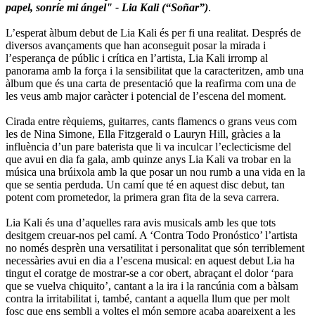
papel, sonríe mi ángel" - Lia Kali (“Soñar”)
.
L’esperat àlbum debut de Lia Kali és per fi una realitat. Després de
diversos avançaments que han aconseguit posar la mirada i
l’esperança de públic i crítica en l’artista, Lia Kali irromp al
panorama amb la força i la sensibilitat que la caracteritzen, amb una
àlbum que és una carta de presentació que la reafirma com una de
les veus amb major caràcter i potencial de l’escena del moment.
Cirada entre rèquiems, guitarres, cants flamencs o grans veus com
les de Nina Simone, Ella Fitzgerald o Lauryn Hill, gràcies a la
influència d’un pare baterista que li va inculcar l’eclecticisme del
que avui en dia fa gala, amb quinze anys Lia Kali va trobar en la
música una brúixola amb la que posar un nou rumb a una vida en la
que se sentia perduda. Un camí que té en aquest disc debut, tan
potent com prometedor, la primera gran fita de la seva carrera.
Lia Kali és una d’aquelles rara avis musicals amb les que tots
desitgem creuar-nos pel camí. A ‘Contra Todo Pronóstico’ l’artista
no només desprèn una versatilitat i personalitat que són terriblement
necessàries avui en dia a l’escena musical: en aquest debut Lia ha
tingut el coratge de mostrar-se a cor obert, abraçant el dolor ‘para
que se vuelva chiquito’, cantant a la ira i la rancúnia com a bàlsam
contra la irritabilitat i, també, cantant a aquella llum que per molt
fosc que ens sembli a voltes el món sempre acaba apareixent a les