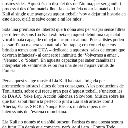
nostres vides. Aquest és un disc fet des de l’ànima, per ser gaudit i
processat des d’un mateix lloc. Ja ens ho feia notar la mateixa Lia
Kali al single que avançava aquest treball: ‘voy a dejar mi historia en
este disco, ojalá te salve como a mí los míos’.
Sota una premissa de llibertat que li dóna ales per viatjar sense filtres
per diferents sons Lia Kali exhibeix en aquest debut una capacitat
vocal innata capaç de colpejar i acaronar alhora. Pocs artistes poden
passar d’una manera tan natural d’un rapeig cru com el que ens
brinda a temes com UCA – dedicada a aquestes ‘salas de tortura que
devoran infancias’- al cant serè i intimista de ‘Volvernos a amar’,
‘Veneno’, o ‘Soñar’. En aquesta capacitat per saber canalitzar i
interpretar els sentiments és on rau una de les majors virtuts de
l’artista.
Per a aquest viatge musical Lia Kali ha estat abrigada per
prometedors artistes i altres de ben consagrats. A les produccions de
Toni Anzis, sobre qui recau gran pes d’aquest treball, s’uneixen les
de DAAX, Yeke Boy, Acción Sánchez i Slowbou. Música sobre les
que han sabut fluir a la perfecció junt a Lia Kali artistes com J
Abecia, Elane, SFDK i Nanpa Básico, un dels rapers més
interessants de l’escena colombiana.
Lia Kali no només té un sòlid present: l’artista és una aposta segura
de futur. Un demà que comença, però, aquí i ara, ‘Contra Todo