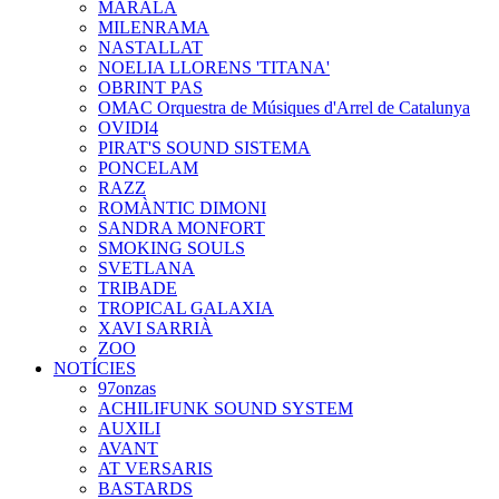
MARALA
MILENRAMA
NASTALLAT
NOELIA LLORENS 'TITANA'
OBRINT PAS
OMAC Orquestra de Músiques d'Arrel de Catalunya
OVIDI4
PIRAT'S SOUND SISTEMA
PONCELAM
RAZZ
ROMÀNTIC DIMONI
SANDRA MONFORT
SMOKING SOULS
SVETLANA
TRIBADE
TROPICAL GALAXIA
XAVI SARRIÀ
ZOO
NOTÍCIES
97onzas
ACHILIFUNK SOUND SYSTEM
AUXILI
AVANT
AT VERSARIS
BASTARDS