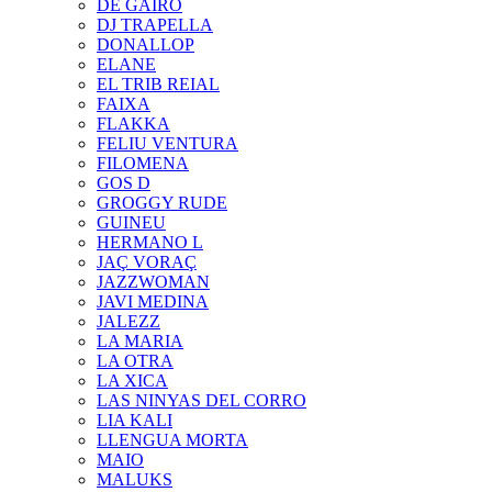
DE GAIRÓ
DJ TRAPELLA
DONALLOP
ELANE
EL TRIB REIAL
FAIXA
FLAKKA
FELIU VENTURA
FILOMENA
GOS D
GROGGY RUDE
GUINEU
HERMANO L
JAÇ VORAÇ
JAZZWOMAN
JAVI MEDINA
JALEZZ
LA MARIA
LA OTRA
LA XICA
LAS NINYAS DEL CORRO
LIA KALI
LLENGUA MORTA
MAIO
MALUKS