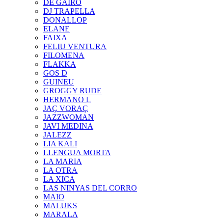
DE GAIRÓ
DJ TRAPELLA
DONALLOP
ELANE
FAIXA
FELIU VENTURA
FILOMENA
FLAKKA
GOS D
GUINEU
GROGGY RUDE
HERMANO L
JAÇ VORAÇ
JAZZWOMAN
JAVI MEDINA
JALEZZ
LIA KALI
LLENGUA MORTA
LA MARIA
LA OTRA
LA XICA
LAS NINYAS DEL CORRO
MAIO
MALUKS
MARALA