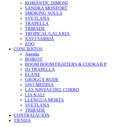
ROMÀNTIC DIMONI
SANDRA MONFORT
SMOKING SOULS
SVETLANA
TRAPELLA
TRIBADE
TROPICAL GALAXIA
XAVI SARRIÀ
ZOO
CONCIERTOS
Agenda
BOIKOT
BOOM BOOM FIGHTERS & COOKAH P
DJ TRAPELLA
ELANE
GROGGY RUDE
JAVI MEDINA
LAS NINYAS DEL CORRO
LIA KALI
LLENGUA MORTA
SVETLANA
TRIBADE
CONTRATACIÓN
TIENDA