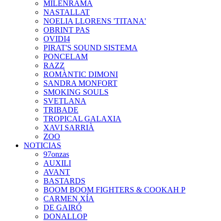
MILENRAMA
NASTALLAT
NOELIA LLORENS 'TITANA'
OBRINT PAS
OVIDI4
PIRAT'S SOUND SISTEMA
PONCELAM
RAZZ
ROMÀNTIC DIMONI
SANDRA MONFORT
SMOKING SOULS
SVETLANA
TRIBADE
TROPICAL GALAXIA
XAVI SARRIÀ
ZOO
NOTICIAS
97onzas
AUXILI
AVANT
BASTARDS
BOOM BOOM FIGHTERS & COOKAH P
CARMEN XÍA
DE GAIRÓ
DONALLOP