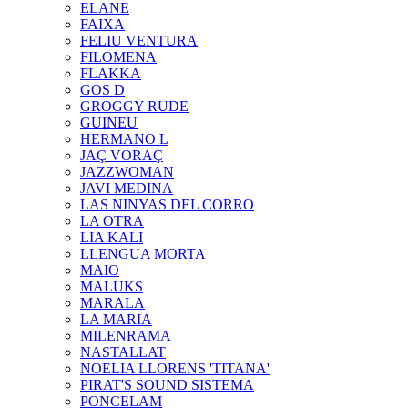
ELANE
FAIXA
FELIU VENTURA
FILOMENA
FLAKKA
GOS D
GROGGY RUDE
GUINEU
HERMANO L
JAÇ VORAÇ
JAZZWOMAN
JAVI MEDINA
LAS NINYAS DEL CORRO
LA OTRA
LIA KALI
LLENGUA MORTA
MAIO
MALUKS
MARALA
LA MARIA
MILENRAMA
NASTALLAT
NOELIA LLORENS 'TITANA'
PIRAT'S SOUND SISTEMA
PONCELAM