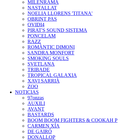
MILENRAMA
NASTALLAT
NOELIA LLORENS 'TITANA'
OBRINT PAS
OVIDI4
PIRAT'S SOUND SISTEMA
PONCELAM
RAZZ
ROMÀNTIC DIMONI
SANDRA MONFORT
SMOKING SOULS
SVETLANA
TRIBADE
TROPICAL GALAXIA
XAVI SARRIÀ
ZOO
NOTICIAS
97onzas
AUXILI
AVANT
BASTARDS
BOOM BOOM FIGHTERS & COOKAH P
CARMEN XÍA
DE GAIRÓ
DONALLOP