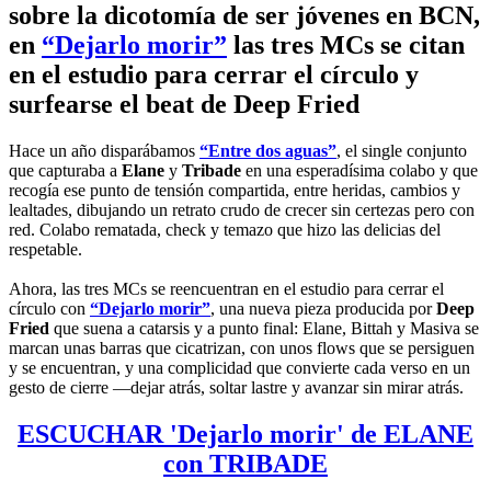
sobre la dicotomía de ser jóvenes en BCN,
en
“Dejarlo morir”
las tres MCs se citan
en el estudio para cerrar el círculo y
surfearse el beat de Deep Fried
Hace un año disparábamos
“Entre dos aguas”
, el single conjunto
que capturaba a
Elane
y
Tribade
en una esperadísima colabo y que
recogía ese punto de tensión compartida, entre heridas, cambios y
lealtades, dibujando un retrato crudo de crecer sin certezas pero con
red. Colabo rematada, check y temazo que hizo las delicias del
respetable.
Ahora, las tres MCs se reencuentran en el estudio para cerrar el
círculo con
“Dejarlo morir”
, una nueva pieza producida por
Deep
Fried
que suena a catarsis y a punto final: Elane, Bittah y Masiva se
marcan unas barras que cicatrizan, con unos flows que se persiguen
y se encuentran, y una complicidad que convierte cada verso en un
gesto de cierre —dejar atrás, soltar lastre y avanzar sin mirar atrás.
ESCUCHAR 'Dejarlo morir' de ELANE
con TRIBADE