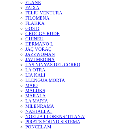
ELANE
FAIXA
FELIU VENTURA
FILOMENA
FLAKKA
GOS D
GROGGY RUDE
GUINEU
HERMANO L
JAÇ VORAÇ
JAZZWOMAN
JAVI MEDINA
LAS NINYAS DEL CORRO
LA OTRA
LIA KALI
LLENGUA MORTA
MAIO
MALUKS
MARALA
LA MARIA
MILENRAMA
NASTALLAT
NOELIA LLORENS 'TITANA'
PIRAT'S SOUND SISTEMA
PONCELAM