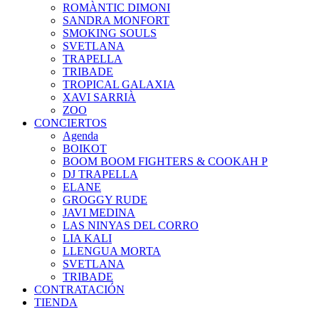
ROMÀNTIC DIMONI
SANDRA MONFORT
SMOKING SOULS
SVETLANA
TRAPELLA
TRIBADE
TROPICAL GALAXIA
XAVI SARRIÀ
ZOO
CONCIERTOS
Agenda
BOIKOT
BOOM BOOM FIGHTERS & COOKAH P
DJ TRAPELLA
ELANE
GROGGY RUDE
JAVI MEDINA
LAS NINYAS DEL CORRO
LIA KALI
LLENGUA MORTA
SVETLANA
TRIBADE
CONTRATACIÓN
TIENDA