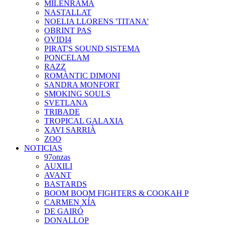
MILENRAMA
NASTALLAT
NOELIA LLORENS 'TITANA'
OBRINT PAS
OVIDI4
PIRAT'S SOUND SISTEMA
PONCELAM
RAZZ
ROMÀNTIC DIMONI
SANDRA MONFORT
SMOKING SOULS
SVETLANA
TRIBADE
TROPICAL GALAXIA
XAVI SARRIÀ
ZOO
NOTICIAS
97onzas
AUXILI
AVANT
BASTARDS
BOOM BOOM FIGHTERS & COOKAH P
CARMEN XÍA
DE GAIRÓ
DONALLOP