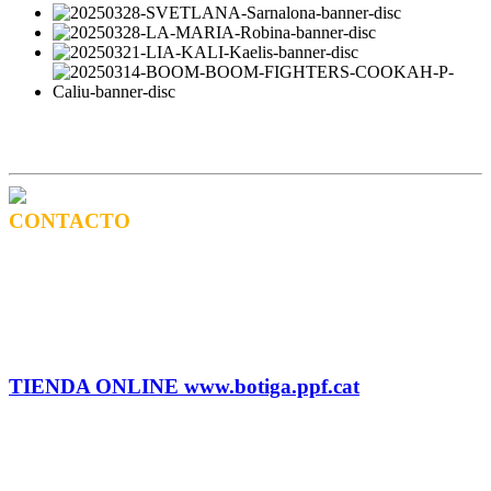
CONTACTO
CONTRATACIÓN
Tel: (+34) 615 27 69 02 contractacio@ppf.cat
ADMINISTRACIÓN Y TIENDA
Tel.: (+34) 93 878 74 80 comandes@ppf.cat
TIENDA ONLINE www.botiga.ppf.cat
SELLO DISCOGRÁFICO, LICENCIAS,
PROMOS y EDITORIAL
info@ppf.cat