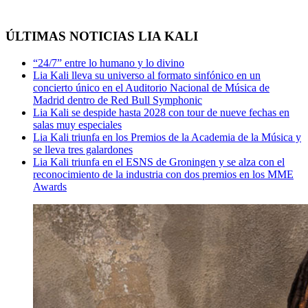
ÚLTIMAS NOTICIAS LIA KALI
“24/7” entre lo humano y lo divino
Lia Kali lleva su universo al formato sinfónico en un
concierto único en el Auditorio Nacional de Música de
Madrid dentro de Red Bull Symphonic
Lia Kali se despide hasta 2028 con tour de nueve fechas en
salas muy especiales
Lia Kali triunfa en los Premios de la Academia de la Música y
se lleva tres galardones
Lia Kali triunfa en el ESNS de Groningen y se alza con el
reconocimiento de la industria con dos premios en los MME
Awards