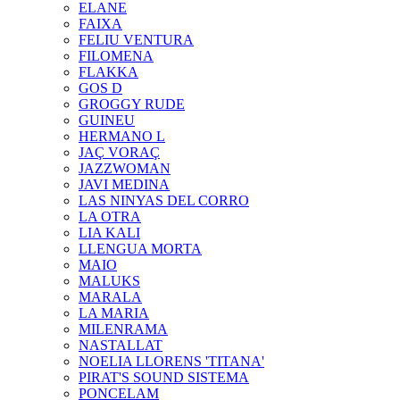
ELANE
FAIXA
FELIU VENTURA
FILOMENA
FLAKKA
GOS D
GROGGY RUDE
GUINEU
HERMANO L
JAÇ VORAÇ
JAZZWOMAN
JAVI MEDINA
LAS NINYAS DEL CORRO
LA OTRA
LIA KALI
LLENGUA MORTA
MAIO
MALUKS
MARALA
LA MARIA
MILENRAMA
NASTALLAT
NOELIA LLORENS 'TITANA'
PIRAT'S SOUND SISTEMA
PONCELAM