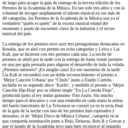
de largo para acoger la gala de entrega de la tercera edición de los
Premios de la Academia de la Música. En tan solo tres años y con la
voluntad de recoger ampliamente el talento musical en sus más de
40 categorías, los Premios de la Academia de la Música son ya el
verdadero “quién es quién” de la escena musical estatal del
momento y punto de encuentro clave de la industria y el sector
musical del país.
La entrega de los premios tuvo ayer tres protagonistas destacadas en
Rosalia, que se alzó con premio en ocho categorías y Leiva y Lia
Kali, que se hicieron con tres premios cada una. La noche de
premios se abrió por la tarde con la entrega de hasta veinte premios
en una pre-gala pensada para aligerar el desarrollo de toda la velada.
¿Premios menores? ¡En ningún caso! En ese momento de la tarde
Lia Kali se encumbró con un doble reconocimiento: el premio a
‘Mejor Canción Urbana’ por “Chulx” junto a Eladio Carrión,
incluída en su segundo disco ‘Kaelis’, y también el premio a ‘Mejor
Canción Hip-Hop’ por su último single “En La Cuerda Floja”,
producida junto al rey midas granaíno Toni Anzis. Sin mucho
tiempo para el descanso y con una estatuilla en cada mano la artista
del barrio barcelonés de La Teixonera se coronó ya en la recta final
de la gala de la noche con uno de los premios más esperados y
deseados, el de ‘Mejor Disco de Música Urbana’, categoría en la
que compartía nominación junto a Bejo, Delaosa, Rels B y Grecas y
que el jurado de la Academia tuvo para bien reconocer al segundo