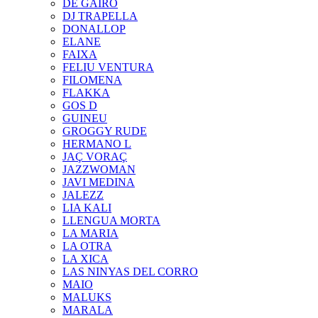
DE GAIRÓ
DJ TRAPELLA
DONALLOP
ELANE
FAIXA
FELIU VENTURA
FILOMENA
FLAKKA
GOS D
GUINEU
GROGGY RUDE
HERMANO L
JAÇ VORAÇ
JAZZWOMAN
JAVI MEDINA
JALEZZ
LIA KALI
LLENGUA MORTA
LA MARIA
LA OTRA
LA XICA
LAS NINYAS DEL CORRO
MAIO
MALUKS
MARALA