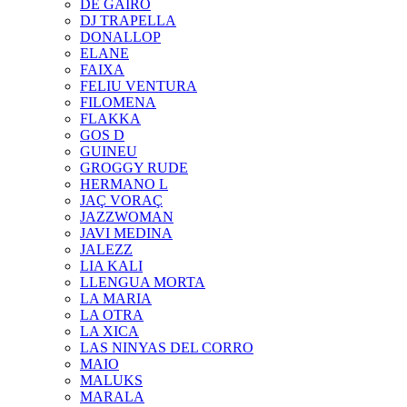
DE GAIRÓ
DJ TRAPELLA
DONALLOP
ELANE
FAIXA
FELIU VENTURA
FILOMENA
FLAKKA
GOS D
GUINEU
GROGGY RUDE
HERMANO L
JAÇ VORAÇ
JAZZWOMAN
JAVI MEDINA
JALEZZ
LIA KALI
LLENGUA MORTA
LA MARIA
LA OTRA
LA XICA
LAS NINYAS DEL CORRO
MAIO
MALUKS
MARALA