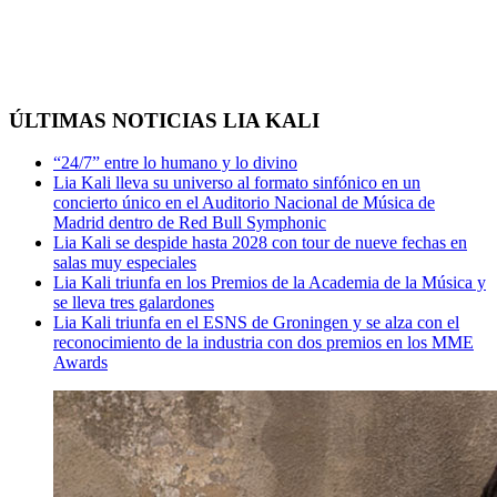
ÚLTIMAS NOTICIAS LIA KALI
“24/7” entre lo humano y lo divino
Lia Kali lleva su universo al formato sinfónico en un
concierto único en el Auditorio Nacional de Música de
Madrid dentro de Red Bull Symphonic
Lia Kali se despide hasta 2028 con tour de nueve fechas en
salas muy especiales
Lia Kali triunfa en los Premios de la Academia de la Música y
se lleva tres galardones
Lia Kali triunfa en el ESNS de Groningen y se alza con el
reconocimiento de la industria con dos premios en los MME
Awards