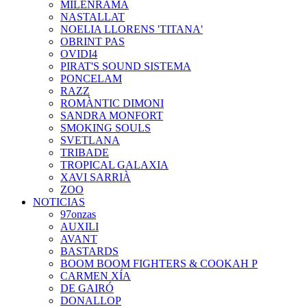
MILENRAMA
NASTALLAT
NOELIA LLORENS 'TITANA'
OBRINT PAS
OVIDI4
PIRAT'S SOUND SISTEMA
PONCELAM
RAZZ
ROMÀNTIC DIMONI
SANDRA MONFORT
SMOKING SOULS
SVETLANA
TRIBADE
TROPICAL GALAXIA
XAVI SARRIÀ
ZOO
NOTICIAS
97onzas
AUXILI
AVANT
BASTARDS
BOOM BOOM FIGHTERS & COOKAH P
CARMEN XÍA
DE GAIRÓ
DONALLOP