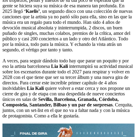
los tropiezos, penas y miedos de su día poco se esperaba que la
gente se hiciera suya su música de esa manera tan profunda. En
2025 llegó
‘Kaelis’
, un segundo disco con una colección de nuevas
canciones que la artista ya no parió sólo para ella, sino en las que la
música era un regalo para todo el mundo. Han sido 4 años de
devoción musical absoluta y ininterrumpida, 2 discos, un buen
puñado de singles, muchas colabos, premios de la crítica, amor del
público y casi 200 conciertos a un lado y otro del Atlántico. Todo
por la música, todo para la música. Y echando la vista atrás un
segundo, el vértigo por tanto y tanto.
A veces, para seguir dándolo todo hay que parar un poquito y por
eso la artista barcelonesa
Lia Kali
interrumpirá su actividad musical
sobre los escenarios durante todo el 2027 para respirar y volver en
2028 con el que tiene que ser su tercer álbum y una nueva gira de
directos. Para cerrar este increíble primer capítulo de 4 años
inolvidables
Lia Kali
quiere volver a estar cerca y nos propone un
cierre de gira y de etapa con una despedida de nueve conciertos
únicos en salas de
Sevilla, Barcelona, Granada, Córdoba,
Compostela, Santander, Bilbao y un par de sorpresas
. Cerquita,
juntos, con un set-list en el que no va a faltar nada y con la música
de protagonista. Como a ella le gustaría.