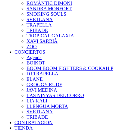
ROMÀNTIC DIMONI
SANDRA MONFORT
SMOKING SOULS
SVETLANA
TRAPELLA
TRIBADE
TROPICAL GALAXIA
XAVI SARRIÀ
ZOO
CONCIERTOS
Agenda
BOIKOT
BOOM BOOM FIGHTERS & COOKAH P
DJ TRAPELLA
ELANE
GROGGY RUDE
JAVI MEDINA
LAS NINYAS DEL CORRO
LIA KALI
LLENGUA MORTA
SVETLANA
TRIBADE
CONTRATACIÓN
TIENDA