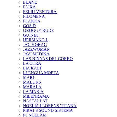
ELANE
FAIXA
FELIU VENTURA
FILOMENA
FLAKKA
GOS D
GROGGY RUDE
GUINEU
HERMANO L
JAÇ VORAÇ
JAZZWOMAN
JAVI MEDINA
LAS NINYAS DEL CORRO
LA OTRA
LIA KALI
LLENGUA MORTA
MAIO
MALUKS
MARALA
LA MARIA
MILENRAMA
NASTALLAT
NOELIA LLORENS 'TITANA'
PIRAT'S SOUND SISTEMA
PONCELAM