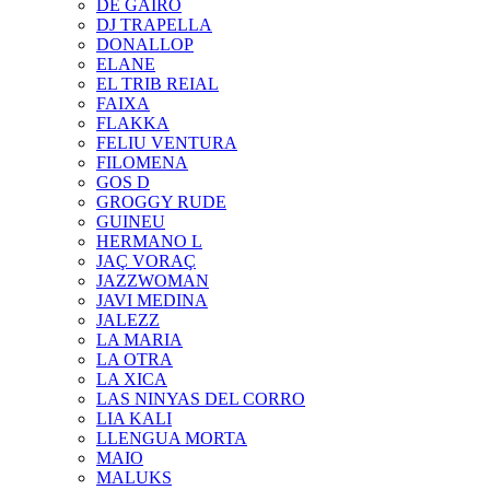
DE GAIRÓ
DJ TRAPELLA
DONALLOP
ELANE
EL TRIB REIAL
FAIXA
FLAKKA
FELIU VENTURA
FILOMENA
GOS D
GROGGY RUDE
GUINEU
HERMANO L
JAÇ VORAÇ
JAZZWOMAN
JAVI MEDINA
JALEZZ
LA MARIA
LA OTRA
LA XICA
LAS NINYAS DEL CORRO
LIA KALI
LLENGUA MORTA
MAIO
MALUKS