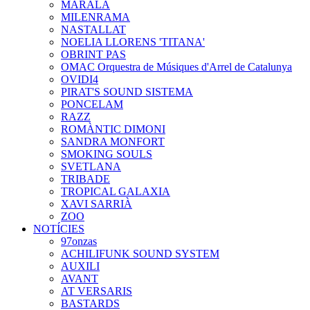
MARALA
MILENRAMA
NASTALLAT
NOELIA LLORENS 'TITANA'
OBRINT PAS
OMAC Orquestra de Músiques d'Arrel de Catalunya
OVIDI4
PIRAT'S SOUND SISTEMA
PONCELAM
RAZZ
ROMÀNTIC DIMONI
SANDRA MONFORT
SMOKING SOULS
SVETLANA
TRIBADE
TROPICAL GALAXIA
XAVI SARRIÀ
ZOO
NOTÍCIES
97onzas
ACHILIFUNK SOUND SYSTEM
AUXILI
AVANT
AT VERSARIS
BASTARDS