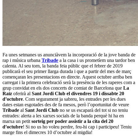
Fa unes setmanes us anunciàvem la incorporació de la jove banda de
rap i música urbana
Tribade
a la casa i us prometíem una tardor ben
calenta. Al seu torn, la banda feia públic que el febrer de 2019
publicarà el seu primer llarga durada i que a partir del mes de març
començaran les presentacions en directe. Aquest octubre arriba ben
carregat i la primera celebració serà la presència de les raperes com a
grup convidat en els dos concerts de comiat de Barcelona que
La
Raíz
oferirà al
Sant Jordi Club el divendres 19 i dissabte 20
d’octubre
. Com segurament ja sabreu, les entrades per les dues
dates estan esgotades des de fa mesos, però l’oportunitat de veure
Tribade
al
Sant Jordi Club
no se us escaparà del tot si no teniu
entrades: alerta a les xarxes socials de la banda perquè hi ha en
marxa un petit
sorteig per poder assistir a la cita del 20
d’octubre
! Si no us ho voleu perdre, feu-hi cap i participeu! Teniu
marge fins el dimecres 10 d’octubre al migdia!