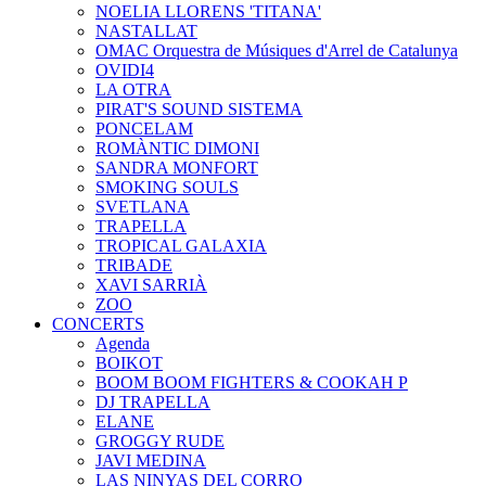
NOELIA LLORENS 'TITANA'
NASTALLAT
OMAC Orquestra de Músiques d'Arrel de Catalunya
OVIDI4
LA OTRA
PIRAT'S SOUND SISTEMA
PONCELAM
ROMÀNTIC DIMONI
SANDRA MONFORT
SMOKING SOULS
SVETLANA
TRAPELLA
TROPICAL GALAXIA
TRIBADE
XAVI SARRIÀ
ZOO
CONCERTS
Agenda
BOIKOT
BOOM BOOM FIGHTERS & COOKAH P
DJ TRAPELLA
ELANE
GROGGY RUDE
JAVI MEDINA
LAS NINYAS DEL CORRO