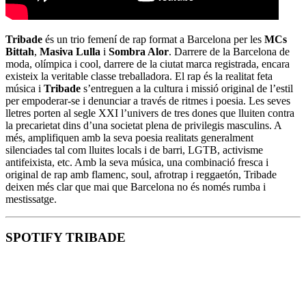
Tribade
és un trio femení de rap format a Barcelona per les
MCs
Bittah
,
Masiva Lulla
i
Sombra Alor
. Darrere de la Barcelona de
moda, olímpica i cool, darrere de la ciutat marca registrada, encara
existeix la veritable classe treballadora. El rap és la realitat feta
música i
Tribade
s’entreguen a la cultura i missió original de l’estil
per empoderar-se i denunciar a través de ritmes i poesia. Les seves
lletres porten al segle XXI l’univers de tres dones que lluiten contra
la precarietat dins d’una societat plena de privilegis masculins. A
més, amplifiquen amb la seva poesia realitats generalment
silenciades tal com lluites locals i de barri, LGTB, activisme
antifeixista, etc. Amb la seva música, una combinació fresca i
original de rap amb flamenc, soul, afrotrap i reggaetón, Tribade
deixen més clar que mai que Barcelona no és només rumba i
mestissatge.
SPOTIFY TRIBADE