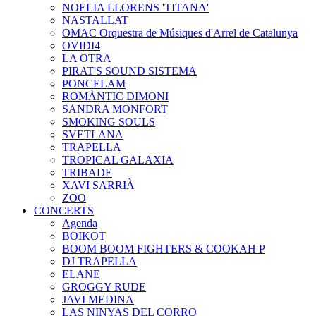
NOELIA LLORENS 'TITANA'
NASTALLAT
OMAC Orquestra de Músiques d'Arrel de Catalunya
OVIDI4
LA OTRA
PIRAT'S SOUND SISTEMA
PONCELAM
ROMÀNTIC DIMONI
SANDRA MONFORT
SMOKING SOULS
SVETLANA
TRAPELLA
TROPICAL GALAXIA
TRIBADE
XAVI SARRIÀ
ZOO
CONCERTS
Agenda
BOIKOT
BOOM BOOM FIGHTERS & COOKAH P
DJ TRAPELLA
ELANE
GROGGY RUDE
JAVI MEDINA
LAS NINYAS DEL CORRO