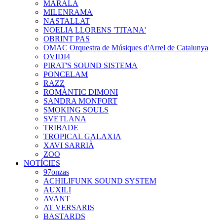
MARALA
MILENRAMA
NASTALLAT
NOELIA LLORENS 'TITANA'
OBRINT PAS
OMAC Orquestra de Músiques d'Arrel de Catalunya
OVIDI4
PIRAT'S SOUND SISTEMA
PONCELAM
RAZZ
ROMÀNTIC DIMONI
SANDRA MONFORT
SMOKING SOULS
SVETLANA
TRIBADE
TROPICAL GALAXIA
XAVI SARRIÀ
ZOO
NOTÍCIES
97onzas
ACHILIFUNK SOUND SYSTEM
AUXILI
AVANT
AT VERSARIS
BASTARDS