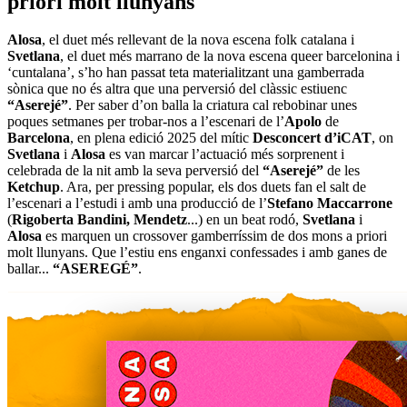
priori molt llunyans
Alosa
, el duet més rellevant de la nova escena folk catalana i
Svetlana
, el duet més marrano de la nova escena queer barcelonina i
‘cuntalana’, s’ho han passat teta materialitzant una gamberrada
sònica que no és altra que una perversió del clàssic estiuenc
“Aserejé”
. Per saber d’on balla la criatura cal rebobinar unes
poques setmanes per trobar-nos a l’escenari de l’
Apolo
de
Barcelona
, en plena edició 2025 del mític
Desconcert d’iCAT
, on
Svetlana
i
Alosa
es van marcar l’actuació més sorprenent i
celebrada de la nit amb la seva perversió del
“Aserejé”
de les
Ketchup
. Ara, per pressing popular, els dos duets fan el salt de
l’escenari a l’estudi i amb una producció de l’
Stefano Maccarrone
(
Rigoberta Bandini, Mendetz
...) en un beat rodó,
Svetlana
i
Alosa
es marquen un crossover gamberríssim de dos mons a priori
molt llunyans. Que l’estiu ens enganxi confessades i amb ganes de
ballar...
“ASEREGÉ”
.