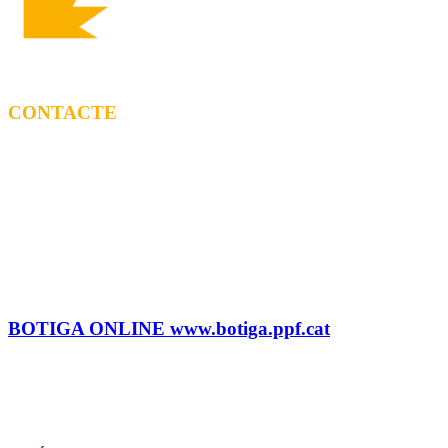
CONTACTE
CONTRACTACIÓ
Litus Tenesa (+34) 615 27 69 02 | litus@ppf.cat
Marc Escribano (+34) 660 314 015 |
marc.em@ppf.cat
contractacio@ppf.cat
BOTIGA
Tel.: (+34) 93 878 74 80 comandes@ppf.cat
BOTIGA ONLINE www.botiga.ppf.cat
SEGELL DISCOGRÀFIC, LLICÈNCIES,
PROMOS i EDITORIAL
info@ppf.cat