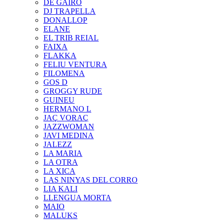
DE GAIRÓ
DJ TRAPELLA
DONALLOP
ELANE
EL TRIB REIAL
FAIXA
FLAKKA
FELIU VENTURA
FILOMENA
GOS D
GROGGY RUDE
GUINEU
HERMANO L
JAÇ VORAÇ
JAZZWOMAN
JAVI MEDINA
JALEZZ
LA MARIA
LA OTRA
LA XICA
LAS NINYAS DEL CORRO
LIA KALI
LLENGUA MORTA
MAIO
MALUKS